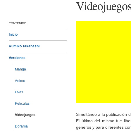
Videojuego
CONTENIDO
Inicio
Rumiko Takahashi
Versiones
Manga
Anime
Ovas
Películas
Simultáneo a la publicación 
Videojuegos
El último del mismo fue li
Dorama
géneros y para diferentes co