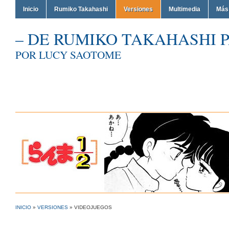
Inicio
Rumiko Takahashi
Versiones
Multimedia
Más
– DE RUMIKO TAKAHASHI P
POR LUCY SAOTOME
INICIO
»
VERSIONES
»
VIDEOJUEGOS