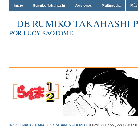
Inicio
Rumiko Takahashi
Versiones
Multimedia
Más
– DE RUMIKO TAKAHASHI P
POR LUCY SAOTOME
INICIO
»
MÚSICA
»
SINGLES Y ÁLBUMES OFICIALES
»
RAVU SHIIKAA (CAN’T STOP IT