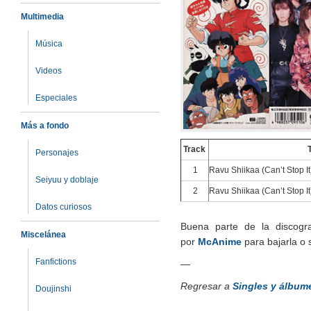
Multimedia
Música
Videos
Especiales
Más a fondo
Track
Personajes
1
Ravu Shiikaa (Can’t Stop It
Seiyuu y doblaje
2
Ravu Shiikaa (Can’t Stop I
Datos curiosos
Buena parte de la discogr
Miscelánea
por
McAnime
para bajarla o 
Fanfictions
—
Regresar a
Singles y álbume
Doujinshi