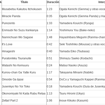
ck
Título
Duración
Inter
Musabetsu Kakutou Itchokusen
1:23
Ogata Kenichi (Genma) y otras voc
Miracle Panda
0:35
Ogata Kenichi (Genma Panda) y H
Purezento
1:33
Yamadera Kouichi (Ryoga)
Enmsubi No Suzu Irankanya
1:14
Yoshimura You (Bake-neko)
Nannichuan Wo Sagase
1:48
Hayashibara Megumi (Ranma-chan
It’s Love
0:42
Seki Toshihiko (Mousse) y otras vo
Hinageshi
0:40
Yamada Eiko (Tsubasa)
Puratonikku Tsuranuite
0:51
Shimazu Saeko (Kodachi)
Watashi No Kemuuru
0:24
Matsui Naoko (Asuza)
Kunou-chan Ga Yatte Kuru
1:17
Takayama Minami (Nabiki)
Omoide Ga Ippai
0:54
DoCo y Yamaguchi Kappei (Ranma
Jusenkyo No Yoi Toko
0:18
Yamadera Kouchi (Guía de Jusenky
Okonomiyaki Ni Kaita Rabu Retaa
1:13
Tsuru Hiromi (Ukyo)
Zettai! Part 2
1:06
Inoue Kikuko (Kasumi)