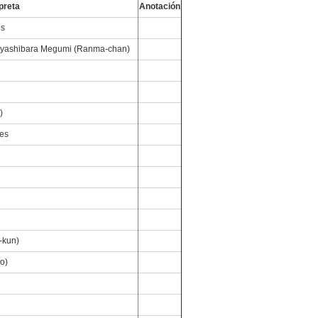
preta
Anotación
es
ayashibara Megumi (Ranma-chan)
)
ces
-kun)
o)