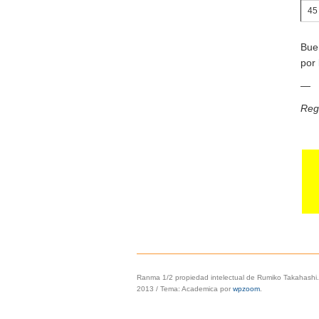
45
Bue
por
—
Reg
Ranma 1/2 propiedad intelectual de Rumiko Takahashi.
2013
/
Tema: Academica por
wpzoom
.