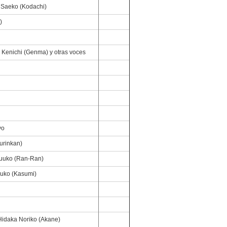
 Saeko (Kodachi)
)
Kenichi (Genma) y otras voces
yo
Furinkan)
Yuuko (Ran-Ran)
kuko (Kasumi)
idaka Noriko (Akane)