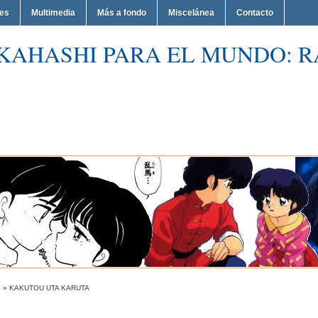
nes
Multimedia
Más a fondo
Miscelánea
Contacto
KAHASHI PARA EL MUNDO: R
S
»
KAKUTOU UTA KARUTA