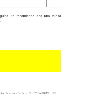
uirla, te recomiendo des una vuelta
e
.
latino Televisa y Ed. Ivrea. / LUCY SAOTOME 1999 -