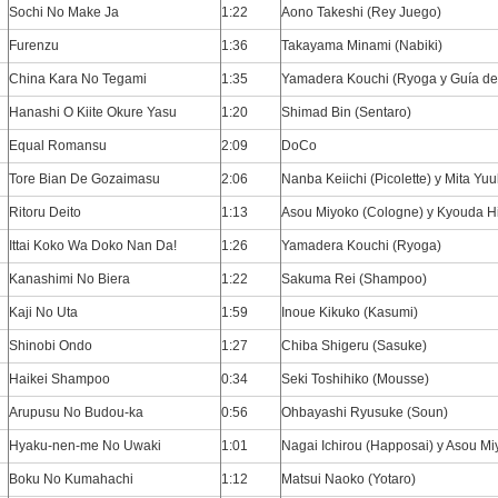
Sochi No Make Ja
1:22
Aono Takeshi (Rey Juego)
Furenzu
1:36
Takayama Minami (Nabiki)
China Kara No Tegami
1:35
Yamadera Kouchi (Ryoga y Guía de
Hanashi O Kiite Okure Yasu
1:20
Shimad Bin (Sentaro)
Equal Romansu
2:09
DoCo
Tore Bian De Gozaimasu
2:06
Nanba Keiichi (Picolette) y Mita Y
Ritoru Deito
1:13
Asou Miyoko (Cologne) y Kyouda Hi
Ittai Koko Wa Doko Nan Da!
1:26
Yamadera Kouchi (Ryoga)
Kanashimi No Biera
1:22
Sakuma Rei (Shampoo)
Kaji No Uta
1:59
Inoue Kikuko (Kasumi)
Shinobi Ondo
1:27
Chiba Shigeru (Sasuke)
Haikei Shampoo
0:34
Seki Toshihiko (Mousse)
Arupusu No Budou-ka
0:56
Ohbayashi Ryusuke (Soun)
Hyaku-nen-me No Uwaki
1:01
Nagai Ichirou (Happosai) y Asou M
Boku No Kumahachi
1:12
Matsui Naoko (Yotaro)