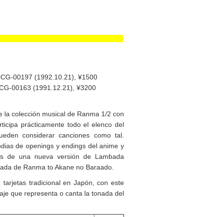
CCG-00197 (1992.10.21), ¥1500
CCG-00163 (1991.12.21), ¥3200
e la colección musical de Ranma 1/2 con
ticipa prácticamente todo el elenco del
eden considerar canciones como tal.
odias de openings y endings del anime y
más de una nueva versión de Lambada
alada de Ranma to Akane no Baraado.
 tarjetas tradicional en Japón, con este
je que representa o canta la tonada del