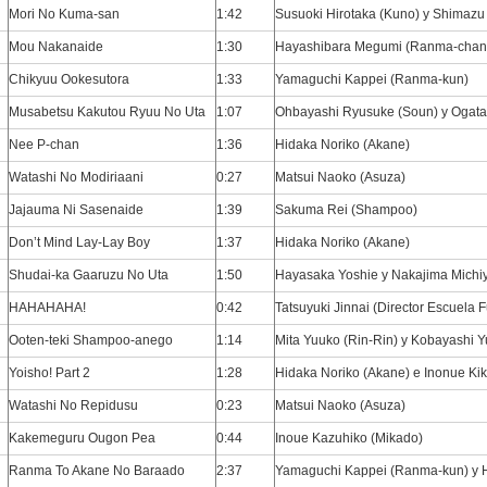
Mori No Kuma-san
1:42
Susuoki Hirotaka (Kuno) y Shimazu
Mou Nakanaide
1:30
Hayashibara Megumi (Ranma-chan
Chikyuu Ookesutora
1:33
Yamaguchi Kappei (Ranma-kun)
Musabetsu Kakutou Ryuu No Uta
1:07
Ohbayashi Ryusuke (Soun) y Ogata 
Nee P-chan
1:36
Hidaka Noriko (Akane)
Watashi No Modiriaani
0:27
Matsui Naoko (Asuza)
Jajauma Ni Sasenaide
1:39
Sakuma Rei (Shampoo)
Don’t Mind Lay-Lay Boy
1:37
Hidaka Noriko (Akane)
Shudai-ka Gaaruzu No Uta
1:50
Hayasaka Yoshie y Nakajima Michi
HAHAHAHA!
0:42
Tatsuyuki Jinnai (Director Escuela 
Ooten-teki Shampoo-anego
1:14
Mita Yuuko (Rin-Rin) y Kobayashi 
Yoisho! Part 2
1:28
Hidaka Noriko (Akane) e Inonue Ki
Watashi No Repidusu
0:23
Matsui Naoko (Asuza)
Kakemeguru Ougon Pea
0:44
Inoue Kazuhiko (Mikado)
Ranma To Akane No Baraado
2:37
Yamaguchi Kappei (Ranma-kun) y H