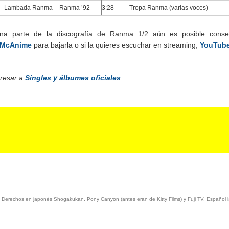
Lambada Ranma – Ranma ’92
3:28
Tropa Ranma (varias voces)
na parte de la discografía de Ranma 1/2 aún es posible conseg
McAnime
para bajarla o si la quieres escuchar en streaming,
YouTub
resar a
Singles y álbumes oficiales
 Derechos en japonés Shogakukan, Pony Canyon (antes eran de Kitty Films) y Fuji TV. Español 