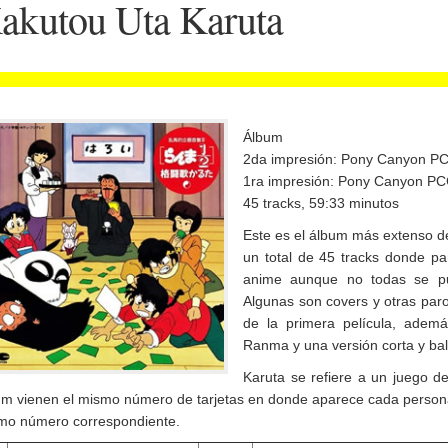
akutou Uta Karuta
Álbum
2da impresión: Pony Canyon P
1ra impresión: Pony Canyon P
45 tracks, 59:33 minutos
Este es el álbum más extenso d
un total de 45 tracks donde par
anime aunque no todas se pu
Algunas son covers y otras par
de la primera película, ade
Ranma y una versión corta y b
Karuta se refiere a un juego de
um vienen el mismo número de tarjetas en donde aparece cada persona
mo número correspondiente.