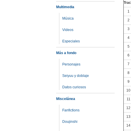
Tra
Multimedia
1
Música
2
3
Videos
4
Especiales
5
Más a fondo
6
7
Personajes
8
Seiyuu y doblaje
9
Datos curiosos
10
Miscelánea
11
12
Fanfictions
13
Doujinshi
14