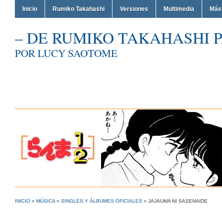
Inicio
Rumiko Takahashi
Versiones
Multimedia
Más
– DE RUMIKO TAKAHASHI P
POR LUCY SAOTOME
INICIO
»
MÚSICA
»
SINGLES Y ÁLBUMES OFICIALES
»
JAJAUMA NI SASENAIDE