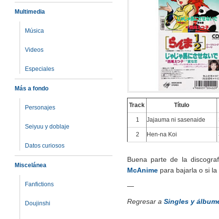
Multimedia
Música
Videos
Especiales
Más a fondo
Track
Título
Personajes
1
Jajauma ni sasenaide
Seiyuu y doblaje
2
Hen-na Koi
Datos curiosos
Buena parte de la discogra
Miscelánea
McAnime
para bajarla o si l
Fanfictions
—
Regresar a
Singles y álbume
Doujinshi