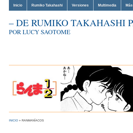
Inicio
Rumiko Takahashi
Versiones
Multimedia
Más
– DE RUMIKO TAKAHASHI P
POR LUCY SAOTOME
INICIO
»
RANMANÍACOS