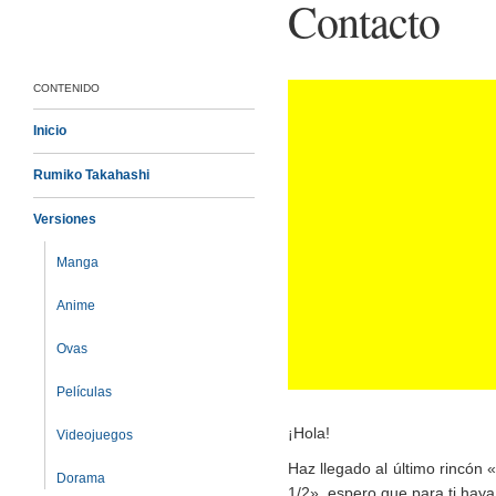
Contacto
CONTENIDO
Inicio
Rumiko Takahashi
Versiones
Manga
Anime
Ovas
Películas
¡Hola!
Videojuegos
Haz llegado al último rincó
Dorama
1/2», espero que para ti haya