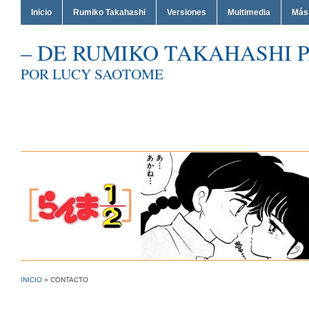
Inicio
Rumiko Takahashi
Versiones
Multimedia
Más
– DE RUMIKO TAKAHASHI P
POR LUCY SAOTOME
INICIO
»
CONTACTO