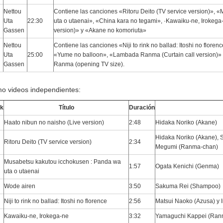
Nettou
Contiene las canciones «Ritoru Deito (TV service version)»,
Uta
22:30
uta o utaenai», «China kara no tegami», ·Kawaiku-ne, Irokega
Gassen
version)» y «Akane no komoriuta»
Nettou
Contiene las canciones «Niji to rink no ballad: Itoshi no flor
Uta
25:00
«Yume no balloon», «Lambada Ranma (Curtain call version)»
Gassen
Ranma (opening TV size).
o videos independientes:
ck
Título
Duración
Haato nibun no naisho (Live version)
2:48
Hidaka Noriko (Akane)
Hidaka Noriko (Akane),
Ritoru Deito (TV service version)
2:34
Megumi (Ranma-chan)
Musabetsu kakutou icchokusen : Panda wa
1:57
Ogata Kenichi (Genma)
uta o utaenai
Wode airen
3:50
Sakuma Rei (Shampoo)
Niji to rink no ballad: Itoshi no florence
2:56
Matsui Naoko (Azusa) y 
Kawaiku-ne, Irokega-ne
3:32
Yamaguchi Kappei (Ran