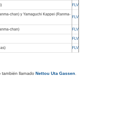
)
FLV
anma-chan) y Yamaguchi Kappei (Ranma-
FLV
anma-chan)
FLV
FLV
ias)
FLV
io también llamado
Nettou Uta Gassen
.