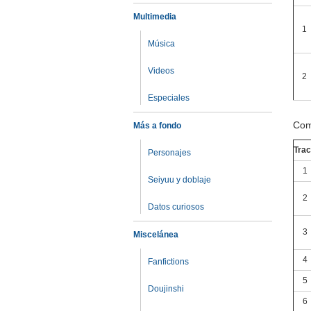
Multimedia
1
Música
Videos
2
Especiales
Com
Más a fondo
Tra
Personajes
1
Seiyuu y doblaje
2
Datos curiosos
3
Miscelánea
4
Fanfictions
5
Doujinshi
6