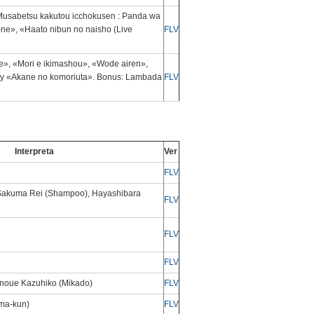
 «Musabetsu kakutou icchokusen : Panda wa
-ne», «Haato nibun no naisho (Live
FLV
ence», «Mori e ikimashou», «Wode airen»,
 y «Akane no komoriuta». Bonus: Lambada
FLV
Interpreta
Ver
FLV
 Sakuma Rei (Shampoo), Hayashibara
FLV
FLV
FLV
Inoue Kazuhiko (Mikado)
FLV
ma-kun)
FLV