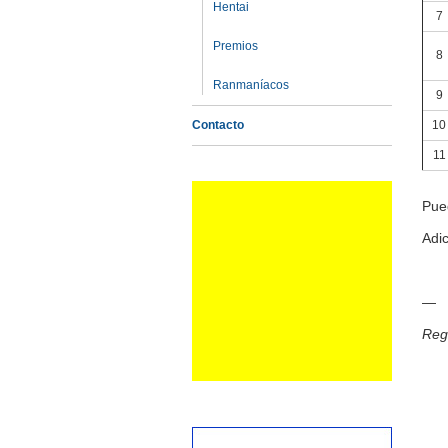
Hentai
7
Premios
8
Ranmaníacos
9
10
Contacto
11
Pue
Adi
—
Reg