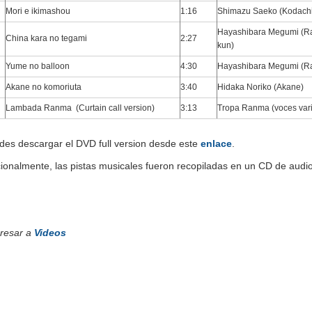
Mori e ikimashou
1:16
Shimazu Saeko (Kodachi
Hayashibara Megumi (R
China kara no tegami
2:27
kun)
Yume no balloon
4:30
Hayashibara Megumi (R
Akane no komoriuta
3:40
Hidaka Noriko (Akane)
Lambada Ranma (Curtain call version)
3:13
Tropa Ranma (voces var
des descargar el DVD full version desde este
enlace
.
cionalmente, las pistas musicales fueron recopiladas en un CD de aud
resar a
Videos